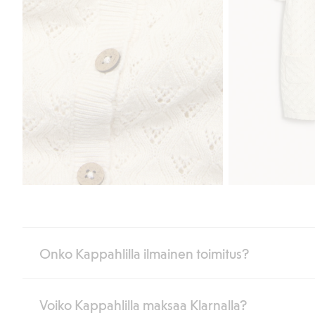
Onko Kappahlilla ilmainen toimitus?
Voiko Kappahlilla maksaa Klarnalla?
Jos olet Kappahl Clubin jäsen, saat aina ilmaisen toimituksen myymä