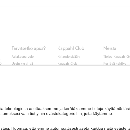
unut jäseneksi.
seen tai pakettiautomaattiin ja PostNordin kotiinkuljetuksella 6,99 €, ri
 kuten laskun, sekä muita maksuvaihtoehtoja. Kassalla annettujen tietojen
tietoja Klarnan maksuehdoista
(ulkoinen linkki).
Tarvitsetko apua?
Kappahl Club
Meistä
Asiakaspalvelu
Kirjaudu sisään
Tietoa Kappahl G
i.
50
Usein kysyttyä
Kappahl Club
Kestävä kehitys
Tilaus
Jäsenyysehdot
Tule meille töihin
Ota yhteyttä
Lehdistö & uutise
Hae myymälä
Saavutettavuus
Tarkista lahjakortin
saldo
Personal styling
Peru ostoksesi