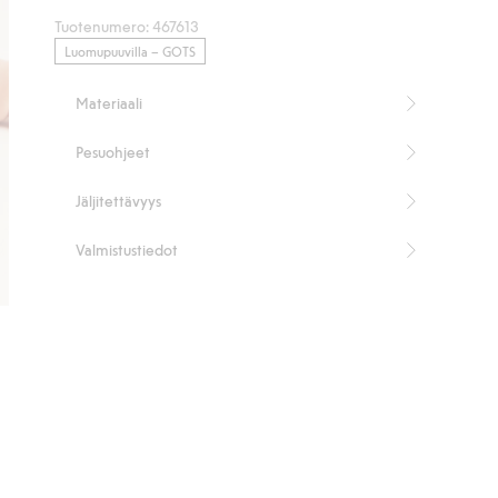
5
Tuotenumero
:
467613
ääneen
Luomupuuvilla – GOTS
Materiaali
Pesuohjeet
Jäljitettävyys
Valmistustiedot