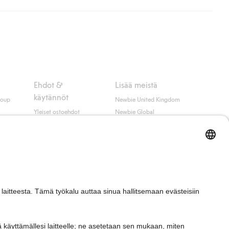
ippumatta ostosummasta.
 myötä hyväksyt Klarnan ehdot.
Ehdot &
Lisää meistä
käytännöt
roup
Newbie United Kingdom
Yleiset ostoehdot
Newbie Global
Tietosuojaseloste
Affiliate
t
Evästekäytäntö
Opiskelija-alennus
Ehdot #YesKappahl
#YesNewbie