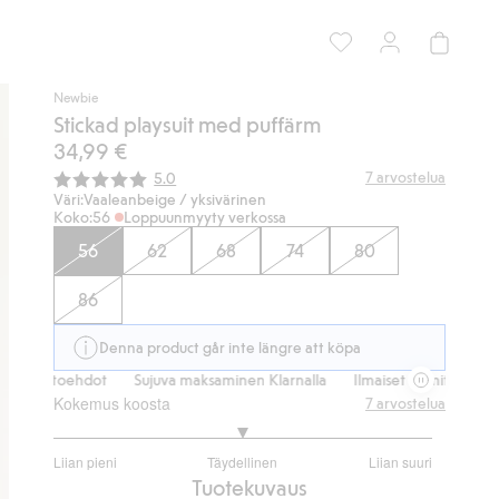
Newbie
Stickad playsuit med puffärm
34,99 €
Keskimääräinen luokitus:
7
arvostelua
5.0
Väri:
Vaaleanbeige / yksivärinen
Koko:
56
Loppuunmyyty verkossa
56
62
68
74
80
86
Denna product går inte längre att köpa
vaihtoehdot
Sujuva maksaminen Klarnalla
Ilmaiset toimitusvaihtoehd
Kokemus koosta
7
arvostelua
3
Liian pieni
Täydellinen
Liian suuri
/
Perustuu
Tuotekuvaus
5