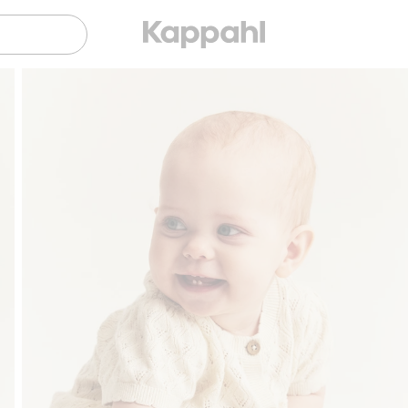
Sujuva maksaminen Klarnalla
Ilmaiset toimitus