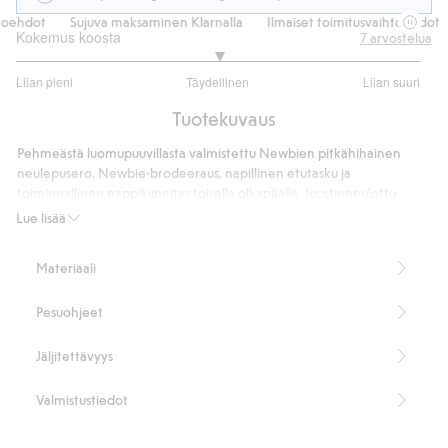
oehdot
Sujuva maksaminen Klarnalla
Ilmaiset toimitusvaihtoehdot
Kokemus koosta
7
arvostelua
3
Liian pieni
Täydellinen
Liian suuri
/
Perustuu
5
Tuotekuvaus
6
ääneen
Pehmeästä luomupuuvillasta valmistettu Newbien pitkähihainen
neulepusero. Newbie-brodeeraus, napillinen etutasku ja
toiminnallinen nappikiinnitys toisella olkapäällä. Joustinneulottu
kaulanympärys, hihansuut ja helma. Samanlainen on saatavana myös
Lue lisää
sisaruksille.
Sisältää 100 % luomupuuvillaa.
Materiaali
Tuotenumero
:
523761
Luomupuuvilla – GOTS
Pesuohjeet
Jäljitettävyys
Valmistustiedot