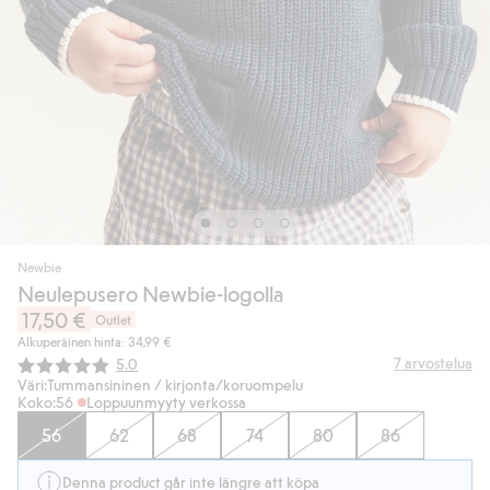
Newbie
Neulepusero Newbie-logolla
17,50 €
Outlet
Alkuperäinen hinta: 34,99 €
Keskimääräinen luokitus:
7
arvostelua
5.0
Väri:
Tummansininen / kirjonta/koruompelu
Koko:
56
Loppuunmyyty verkossa
56
62
68
74
80
86
Denna product går inte längre att köpa