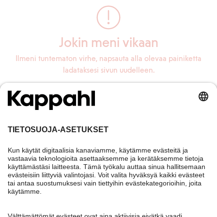
Jokin meni vikaan
Ilmeni tuntematon virhe, napsauta alla olevaa painiketta
ladataksesi sivun uudelleen.
Lataa sivu uudelleen