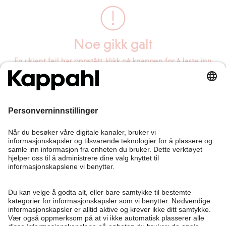
Noe gikk galt
En ukjent feil har oppstått, klikk på knappen for å laste inn
siden på nytt.
Last inn siden på nytt