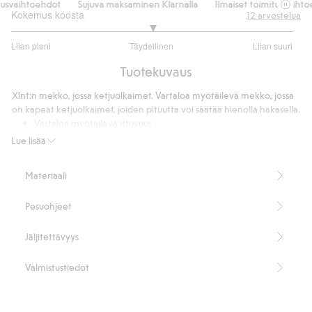
usvaihtoehdot
Sujuva maksaminen Klarnalla
Ilmaiset toimitusvaihtoe
Kokemus koosta
12
arvostelua
3
Liian pieni
Täydellinen
Liian suuri
/
Perustuu
5
Tuotekuvaus
11
ääneen
Xlnt:n mekko, jossa ketjuolkaimet. Vartaloa myötäilevä mekko, jossa
on kapeat ketjuolkaimet, joiden pituutta voi säätää hienolla hakasella.
Vartaloa myötäilevä istuvuus
Kapeat metalliset olkaimet
Lue lisää
Pituus 107 cm koossa XL (ilman olkaimia)
Sisältää 100 % kierrätettyä polyesteriä.
Materiaali
Tuotenumero
:
446237
Kierrätetty polyesteri
Pesuohjeet
Jäljitettävyys
Valmistustiedot