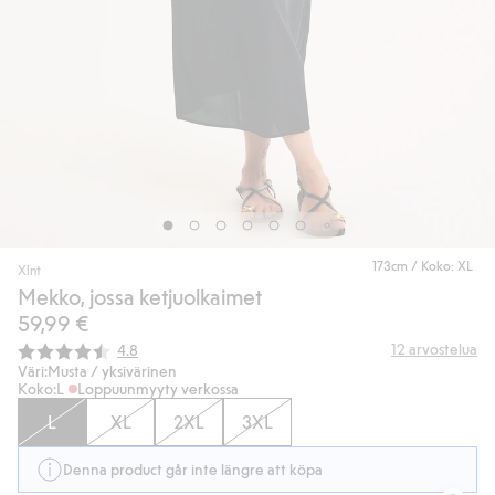
173cm / Koko: XL
Xlnt
Mekko, jossa ketjuolkaimet
59,99 €
Keskimääräinen luokitus:
12
arvostelua
4.8
Väri:
Musta / yksivärinen
Koko:
L
Loppuunmyyty verkossa
L
XL
2XL
3XL
Denna product går inte längre att köpa