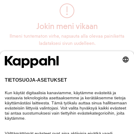
Jokin meni vikaan
Ilmeni tuntematon virhe, napsauta alla olevaa painiketta
ladataksesi sivun uudelleen.
Lataa sivu uudelleen