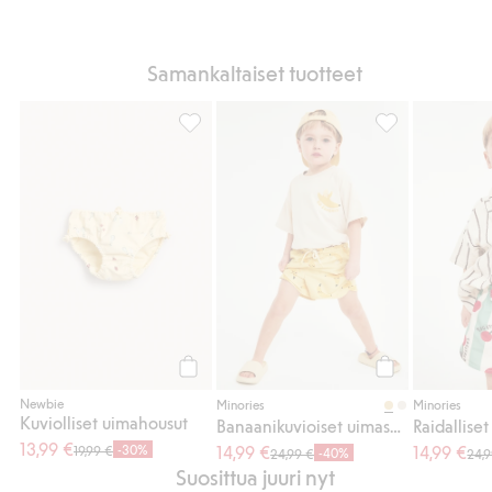
Samankaltaiset tuotteet
Kuviolliset uimahousut, Lisää suosikkeihin
Banaanikuvioiset
Osta
Osta
Newbie
Minories
Minories
Kuviolliset uimahousut
Banaanikuvioiset uimashortsit
13,99 €
-30%
14,99 €
14,99 €
19,99 €
-40%
24,99 €
24,
Suosittua juuri nyt