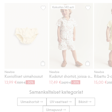
Kokoihin 140 asti
Kuviolliset uimahousut, Lisää suosikkeihin
Kudotut shortsit
Osta
Osta
Newbie
Newbie
Newbie
Kuviolliset uimahousut
Kudotut shortsit, joissa on mansikkakuvio
Ribattu 2-
13,99 €
17,49 €
15,00 €
-30%
-30%
19,99 €
24,99 €
29,
Samankaltaiset kategoriat
Uimashortsit
UV-vaatteet
Bikinit
Uimapuvut