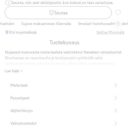
Seuraa, niin saat sähköpostin, kun kokosi on taas varastossa.
Seuraa
Kuvioll
oehdot
Sujuva maksaminen Klarnalla
Ilmaiset toimitusvaihtoehdot
Etsi myymälässä
Valitse Myymälä
Tuotekuvaus
Nopeasti kuivuvasta materiaalista valmistetut Newbien uimashortsit.
Shortseissa on resorinauha ja kiristysnyöri vyötäröllä sekä
verkkokankainen sisävuori mukavan istuvuuden varmistamiseksi.
Söpö ja kesäinen hedelmä- ja marjakuviointi. Ihanteelliset leikkeihin
Lue lisää
ja uimiseen aurinkoisina päivinä.
Nopeasti kuivuvaa materiaalia.
Materiaali
Nauhakuja vyötäröllä.
Verkkokankainen sisävuori.
Pesuohjeet
Kesäinen hedelmäkuviointi.
Sisältää 100 % kierrätettyä polyesteriä.
Tuotenumero
:
900316
Jäljitettävyys
Kierrätetty polyesteri
Valmistustiedot