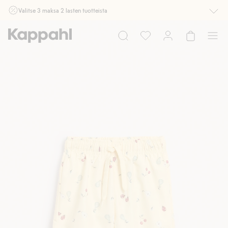
Valitse 3 maksa 2 lasten tuotteista
Ei Newbie. Ostaessasi 2 tuotetta tai enemmän. Voimassa 3-16.8. asti
myymälässä ja verkossa. Ei voi yhdistää muihin alennuksiin tai tarjouksiin.
Osta nyt