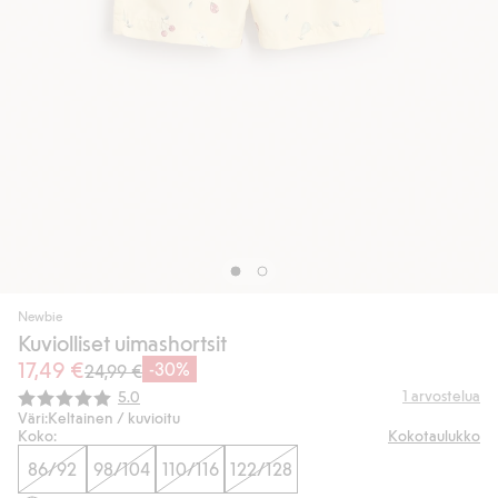
Newbie
Kuviolliset uimashortsit
17,49 €
-30%
24,99 €
Keskimääräinen luokitus:
1
arvostelua
5.0
Väri:
Keltainen / kuvioitu
Koko:
Kokotaulukko
86/92
98/104
110/116
122/128