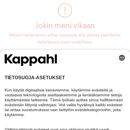
Jokin meni vikaan
Ilmeni tuntematon virhe, napsauta alla olevaa painiketta
ladataksesi sivun uudelleen.
Lataa sivu uudelleen