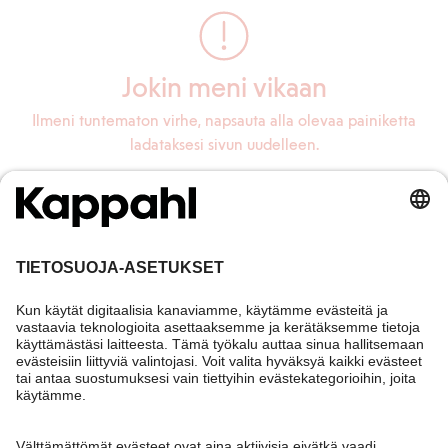
Jokin meni vikaan
Ilmeni tuntematon virhe, napsauta alla olevaa painiketta
ladataksesi sivun uudelleen.
Lataa sivu uudelleen