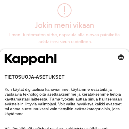
Jokin meni vikaan
Ilmeni tuntematon virhe, napsauta alla olevaa painiketta
ladataksesi sivun uudelleen.
Lataa sivu uudelleen