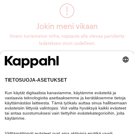
Jokin meni vikaan
Ilmeni tuntematon virhe, napsauta alla olevaa painiketta
ladataksesi sivun uudelleen.
Lataa sivu uudelleen