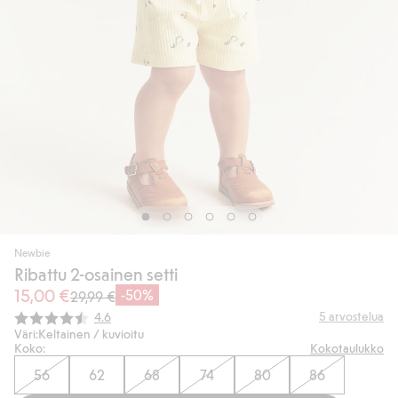
Newbie
Ribattu 2-osainen setti
15,00 €
-50%
29,99 €
Keskimääräinen luokitus:
5
arvostelua
4.6
Väri:
Keltainen / kuvioitu
Koko:
Kokotaulukko
56
62
68
74
80
86