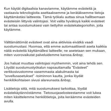
Tarvitsetko apua?
Asiakaspalvelu
Kappahl Club
Usein kysyttyä
Kirjaudu sisään
Meistä
Tilaus
Kappahl Club
Tietoa Kappahl Group
Ehdot & käytännöt
Ota yhteyttä
Jäsenyysehdot
Kestävä kehitys
Yleiset ostoehdot
Lisää meistä
Hae myymälä
Tule meille töihin
Tietosuojaseloste
Newbie United Kingdom
Finland
Vaihda maata
Tarkista lahjakortin saldo
Lehdistö & uutiset
Evästekäytäntö
Newbie Global
Personal styling
Cookies
Saavutettavuus
Ehdot #YesKappahl #YesNewbie
Affiliate
Peru ostoksesi
Opiskelija-alennus