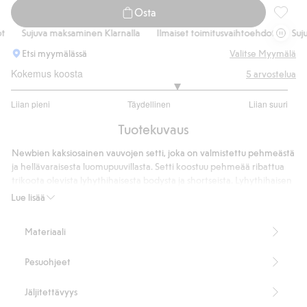
Osta
Ribattu
Sujuva maksaminen Klarnalla
Ilmaiset toimitusvaihtoehdot
Sujuva
Etsi myymälässä
Valitse Myymälä
Kokemus koosta
5
arvostelua
3.4
Liian pieni
Täydellinen
Liian suuri
/
Perustuu
5
Tuotekuvaus
5
ääneen
Newbien kaksiosainen vauvojen setti, joka on valmistettu pehmeästä
ja hellävaraisesta luomupuuvillasta. Setti koostuu pehmeää ribattua
trikoota olevista lyhythihaisesta bodysta ja shortseista. Lyhythihaisen
bodyn toisella olkapäällä ja jalkovälissä on painonapit, jotta
Lue lisää
pukeminen ja riisuminen käy helposti. Shortsien vyötäröllä on
joustonauha ja kiristysnyöri parhaan istuvuuden säätämiseksi.
Materiaali
Koristeltu ihanalla kesäisellä päärynöiden, kirsikoiden ja
leppäkerttujen muodostamalla kuviolla.
Pesuohjeet
Kaksiosainen setti.
Lyhythihainen body.
Ribattua trikoota.
Jäljitettävyys
Toisella olkapäällä ja haaraosassa on painonapit.