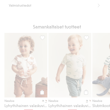
Sisältää 95 % luomupuuvillaa.
Valmistustiedot
Tuotenumero
:
861369
Luomupuuvilla – GOTS
Samankaltaiset tuotteet
Lyhythihainen valaskuvioinen body, Lisää 
Lyhythihainen v
Osta
Osta
Newbie
Newbie
Newbie
Lyhythihainen valaskuvioinen body
Lyhythihainen valaskuvioinen body