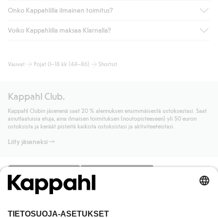
Onko Kappahlilla ilmainen toimitus?
Voiko Kappahlilla maksaa Klarnalla?
Jos olet Kappahl Clubin jäsen, saat aina ilmaisen toimituksen
myymälään tai yli 50 euron ostoksiin, kun valitset toimituksen
noutopisteeseen tai pakettiautomaattiin (ei koske
Kyllä. Yhteistyössä Klarnan kanssa tarjoamme sujuvat
Vauvat
Pojat 0–18 kk (44–86)
Shortsit
kotiinkuljetusta). Toimituskulut poistuvat automaattisesti, kun
maksutavat, kuten laskun, sekä muita maksuvaihtoehtoja.
olet kirjautunut sisään ja tunnistautunut jäseneksi.
Kassalla annettujen tietojen myötä hyväksyt Klarnan ehdot.
Muussa tapauksessa toimitus maksaa 4,99 € PostNordin
Klikkaamalla “Maksa tilaus” hyväksyt Kappahlin yleiset ehdot.
Kappahl Club.
noutopisteeseen tai pakettiautomaattiin ja PostNordin
Lisätietoja Klarnan maksuehdoista
(ulkoinen linkki).
kotiinkuljetuksella 6,99 €, riippumatta ostosummasta.
Kappahl Clubin jäsenenä saat 20 % alennuksen ensimmäisestä ostoksestasi. Saat
Lue lisää
ainutlaatuisia etuja, aina ilmaisen toimituksen (noutopisteeseen) yli 50 euron
Lue lisää
ostoksista ja keräät pisteitä kaikista ostoksistasi ja aktiviteeteistasi.
Liity jäseneksi