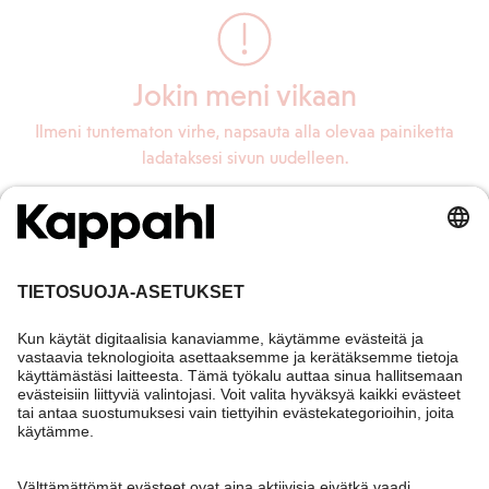
Jokin meni vikaan
Ilmeni tuntematon virhe, napsauta alla olevaa painiketta
ladataksesi sivun uudelleen.
Lataa sivu uudelleen