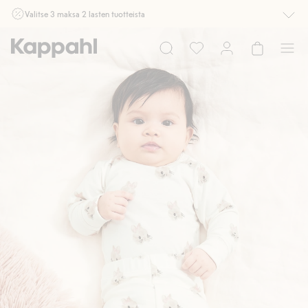
Valitse 3 maksa 2 lasten tuotteista
Ei Newbie. Ostaessasi 2 tuotetta tai enemmän. Voimassa 3-16.8. asti
myymälässä ja verkossa. Ei voi yhdistää muihin alennuksiin tai tarjouksiin.
Osta nyt