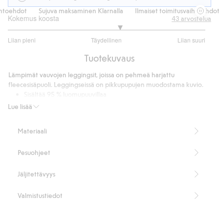
toehdot
Sujuva maksaminen Klarnalla
Ilmaiset toimitusvaihtoehdot
Kokemus koosta
43
arvostelua
3.266666666666667
Liian pieni
Täydellinen
Liian suuri
/
Perustuu
5
Tuotekuvaus
30
ääneen
Lämpimät vauvojen leggingsit, joissa on pehmeä harjattu
fleecesisäpuoli. Leggingseissä on pikkupupujen muodostama kuvio.
Sisältää 95 % luomupuuvillaa
Tuotenumero
:
532283
Lue lisää
Luomupuuvilla – GOTS
Materiaali
Pesuohjeet
Jäljitettävyys
Valmistustiedot