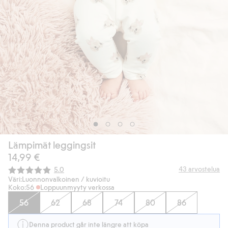
Lämpimät leggingsit
14,99 €
Keskimääräinen luokitus:
43
arvostelua
5.0
Väri:
Luonnonvalkoinen / kuvioitu
Koko:
56
Loppuunmyyty verkossa
56
62
68
74
80
86
Denna product går inte längre att köpa