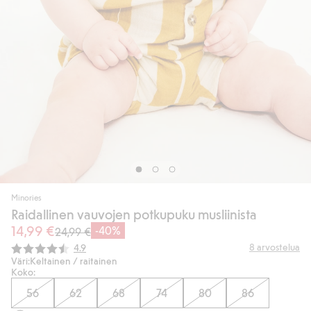
Minories
Raidallinen vauvojen potkupuku musliinista
14,99 €
-40%
24,99 €
Keskimääräinen luokitus:
8
arvostelua
4.9
Väri:
Keltainen / raitainen
Koko:
56
62
68
74
80
86