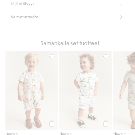
Jäljitettävyys
Valmistustiedot
Samankaltaiset tuotteet
Kudottu potkupuku, jossa on mansikkakuvio
Slub-trikoota o
Osta
Osta
Newbie
Newbie
Newbie