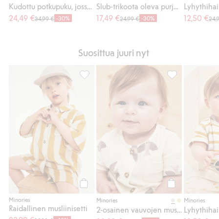
Kudottu potkupuku, jossa on mansikkakuvio
Slub-trikoota oleva purjekuvioinen potkupuku
24,49 €
17,49 €
12,50 €
-30%
-30%
34,99 €
24,99 €
24,
Suosittua juuri nyt
Raidallinen musliinisetti, Lisää suosikkeihi
2-osainen vauvoj
Osta
Osta
Minories
Minories
Minories
Raidallinen musliinisetti
2-osainen vauvojen musliinisetti