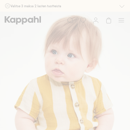
Valitse 3 maksa 2 lasten tuotteista
Ei Newbie. Ostaessasi 2 tuotetta tai enemmän. Voimassa 3-16.8. asti
myymälässä ja verkossa. Ei voi yhdistää muihin alennuksiin tai tarjouksiin.
Osta nyt