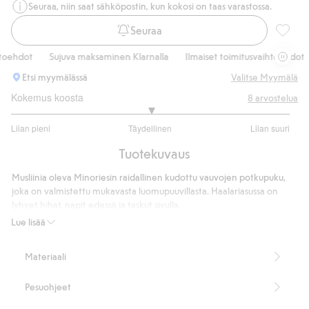
Seuraa, niin saat sähköpostin, kun kokosi on taas varastossa.
Seuraa
Raidall
ehdot
Sujuva maksaminen Klarnalla
Ilmaiset toimitusvaihtoehdot
Etsi myymälässä
Valitse Myymälä
Kokemus koosta
8
arvostelua
3
Liian pieni
Täydellinen
Liian suuri
/
Perustuu
5
Tuotekuvaus
7
ääneen
Musliinia oleva Minoriesin raidallinen kudottu vauvojen potkupuku,
joka on valmistettu mukavasta luomupuuvillasta. Haalariasussa on
lyhyet hihat, napit edessä ja taskut sivulla.
Musliinia.
Lue lisää
Raidallinen.
Lyhythihainen.
Materiaali
Sisältää 100 % luomupuuvillaa.
Tuotenumero
:
861807
Pesuohjeet
Luomupuuvilla – GOTS