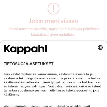
Jokin meni vikaan
Ilmeni tuntematon virhe, napsauta alla olevaa painiketta
ladataksesi sivun uudelleen.
Lataa sivu uudelleen