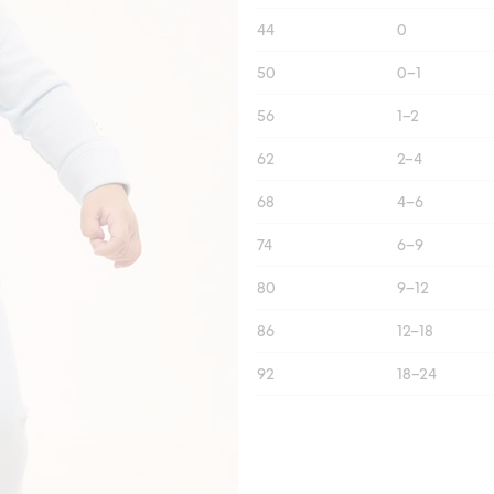
44
0
50
0–1
56
1–2
62
2–4
68
4–6
74
6–9
80
9–12
86
12–18
92
18–24