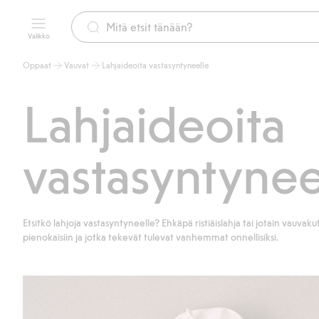
Valikko
Oppaat
Vauvat
Lahjaideoita vastasyntyneelle
Lahjaideoita
vastasyntynee
Etsitkö lahjoja vastasyntyneelle? Ehkäpä ristiäislahja tai jotain vauvakut
pienokaisiin ja jotka tekevät tulevat vanhemmat onnellisiksi.