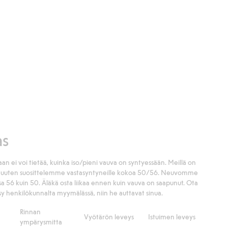
as
an ei voi tietää, kuinka iso/pieni vauva on syntyessään. Meillä on
 Muuten suosittelemme vastasyntyneille kokoa 50/56. Neuvomme
56 kuin 50. Äläkä osta liikaa ennen kuin vauva on saapunut. Ota
y henkilökunnalta myymälässä, niin he auttavat sinua.
Rinnan
Vyötärön leveys
Istuimen leveys
ympärysmitta