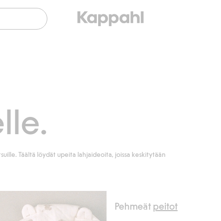
lle.
suille. Täältä löydät upeita lahjaideoita, joissa keskitytään
Pehmeät
peitot