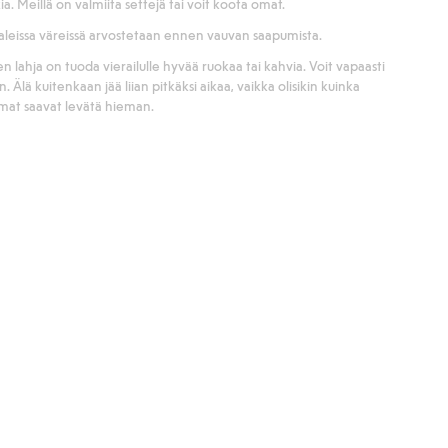
a. Meillä on valmiita settejä tai voit koota omat.
aaleissa väreissä arvostetaan ennen vauvan saapumista.
 lahja on tuoda vierailulle hyvää ruokaa tai kahvia. Voit vapaasti
. Älä kuitenkaan jää liian pitkäksi aikaa, vaikka olisikin kuinka
mat saavat levätä hieman.