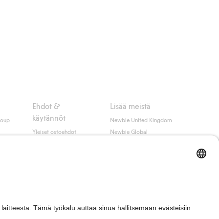
Ehdot &
Lisää meistä
käytännöt
roup
Newbie United Kingdom
Yleiset ostoehdot
Newbie Global
Tietosuojaseloste
Affiliate
t
Evästekäytäntö
Opiskelija-alennus
Ehdot #YesKappahl
#YesNewbie