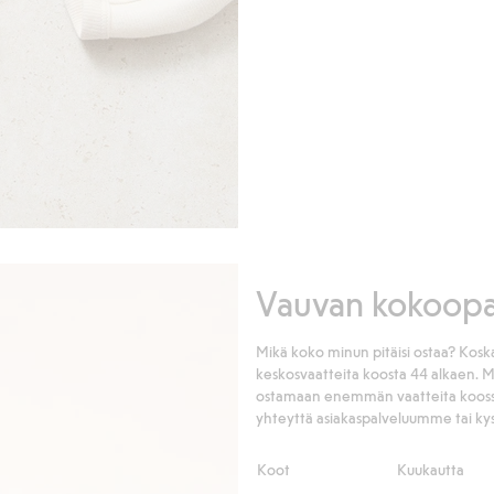
Vauvan kokoop
Mikä koko minun pitäisi ostaa? Koska
keskosvaatteita koosta 44 alkaen.
ostamaan enemmän vaatteita koossa 
yhteyttä asiakaspalveluumme tai kys
Koot
Kuukautta