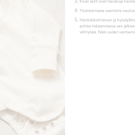
Kivat setit ovat hauskoja hankki
Yksinkertaisia vaatteita neutr
Henkilökohtainen ja hyödyllinen
auttaa tiskaamisessa sen jälkeen
viihtyisää. Näin uudet vanhem