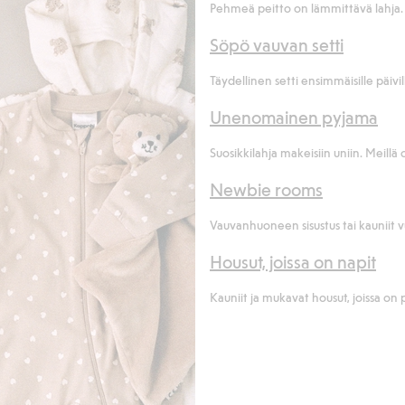
Pehmeä peitto on lämmittävä lahja. M
Söpö vauvan setti
Täydellinen setti ensimmäisille päivil
Unenomainen pyjama
Suosikkilahja makeisiin uniin. Meillä
Newbie rooms
Vauvanhuoneen sisustus tai kauniit v
Housut, joissa on napit
Kauniit ja mukavat housut, joissa on pu