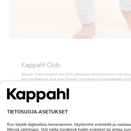
Kappahl Club.
Kappahl Clubin jäsenenä saat 20 % alennuksen ensimmäisestä ostoksestas
Saat ainutlaatuisia etuja, aina ilmaisen toimituksen (noutopisteeseen) yli 
euron ostoksista ja keräät pisteitä kaikista ostoksistasi ja aktiviteeteistasi.
Liity jäseneksi