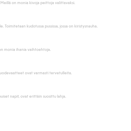
eillä on monia kivoja peittoja valittavaksi.
le. Toimitetaan kudotussa pussissa, jossa on kiristysnauha.
 on monia ihania vaihtoehtoja.
uodevaatteet ovat varmasti tervetulleita.
iset napit, ovat erittäin suosittu lahja.