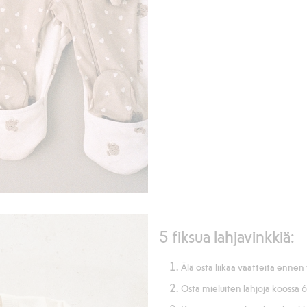
5 fiksua lahjavinkkiä:
Älä osta liikaa vaatteita enne
Osta mieluiten lahjoja koossa 62