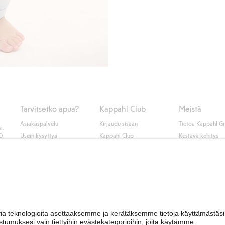
Tarvitsetko apua?
Kappahl Club
Meistä
Asiakaspalvelu
Kirjaudu sisään
Tietoa Kappahl G
i.
50
Usein kysyttyä
Kappahl Club
Kestävä kehitys
Tilaus
Jäsenyysehdot
Tule meille töihin
Ota yhteyttä
Lehdistö & uutise
Hae myymälä
Saavutettavuus
Tarkista lahjakortin
saldo
Personal styling
Peru ostoksesi