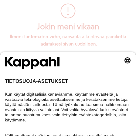
Jokin meni vikaan
Ilmeni tuntematon virhe, napsauta alla olevaa painiketta
ladataksesi sivun uudelleen.
Lataa sivu uudelleen