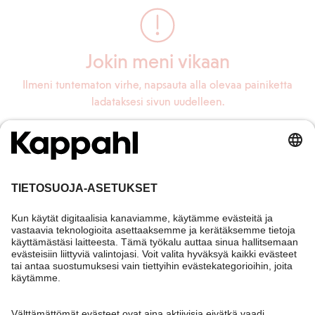
Jokin meni vikaan
Ilmeni tuntematon virhe, napsauta alla olevaa painiketta
ladataksesi sivun uudelleen.
Lataa sivu uudelleen