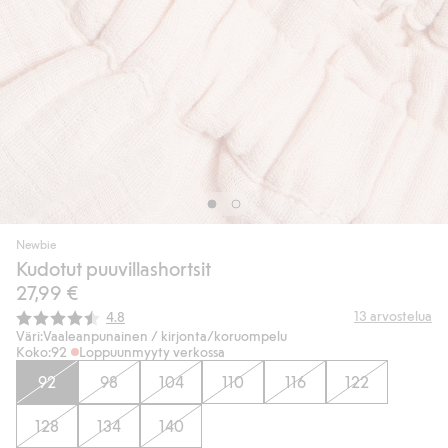
Newbie
Kudotut puuvillashortsit
27,99 €
Keskimääräinen luokitus:
13
arvostelua
4.8
Väri:
Vaaleanpunainen / kirjonta/koruompelu
Koko:
92
Loppuunmyyty verkossa
92
98
104
110
116
122
128
134
140