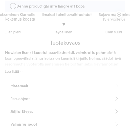
Denna product går inte längre att köpa
aminen Klarnalla
Ilmaiset toimitusvaihtoehdot
Sujuva maksaminen K
Kokemus koosta
13
arvostelua
3
Liian pieni
Täydellinen
Liian suuri
/
Perustuu
5
Tuotekuvaus
9
ääneen
Newbien ihanat kudotut puuvillashortsit, valmistettu pehmeästä
luomupuuvillasta. Shortseissa on kauniisti kirjailtu helma, säädettävä
resorinauha vyötäröllä säätämisen helpottamiseksi, käytännölliset
sivutaskut ja yksi takatasku pienille aarteille ja leluille. Täydellinen
Lue lisää
leikkeihin tai söpön ja kesäisen asun luomiseksi ja voidaan yhdistää
sisarusten asuihin.
Materiaali
• Sisältää 100 % luomupuuvillaa.
Tuotenumero
:
446914
Pesuohjeet
Organic cotton
Jäljitettävyys
Valmistustiedot