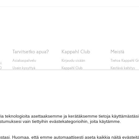
unut jäseneksi.
seen tai pakettiautomaattiin ja PostNordin kotiinkuljetuksella 6,99 €, ri
 kuten laskun, sekä muita maksuvaihtoehtoja. Kassalla annettujen tietojen
tietoja Klarnan maksuehdoista
(ulkoinen linkki).
Tarvitsetko apua?
Kappahl Club
Meistä
Asiakaspalvelu
Kirjaudu sisään
Tietoa Kappahl G
i.
50
Usein kysyttyä
Kappahl Club
Kestävä kehitys
Tilaus
Jäsenyysehdot
Tule meille töihin
Ota yhteyttä
Lehdistö & uutise
Hae myymälä
Saavutettavuus
Tarkista lahjakortin
saldo
Personal styling
Peru ostoksesi