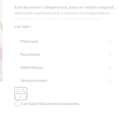
20
Kukkakuvioiset collegehousut, joissa on harjattu sisäpuoli.
ääneen
Valmistettu pehmeästä ja mukavasta luomupuuvillasta.
Säädettävä resorinauha vyötäröllä ja pitsiröyhelö
lahkeensuissa hienona yksityiskohtana. Sivutaskut ja yksi
Lue lisää
takatasku lisäävät toiminnallisuutta ja tyyliä. Täydelliset
yhdistettäväksi sisarusten tai äidin kanssa yhtenäiseen
Materiaali
lookin luomiseksi.
Sisältää 95 % luomupuuvillaa.
Pesuohjeet
Tuotenumero
:
466052
Luomupuuvilla – GOTS
Jäljitettävyys
Valmistustiedot
Lue lisää klikkaamalla kuvakkeita.