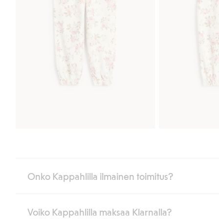
Onko Kappahlilla ilmainen toimitus?
Voiko Kappahlilla maksaa Klarnalla?
Jos olet Kappahl Clubin jäsen, saat aina ilmaisen toimituksen myymä