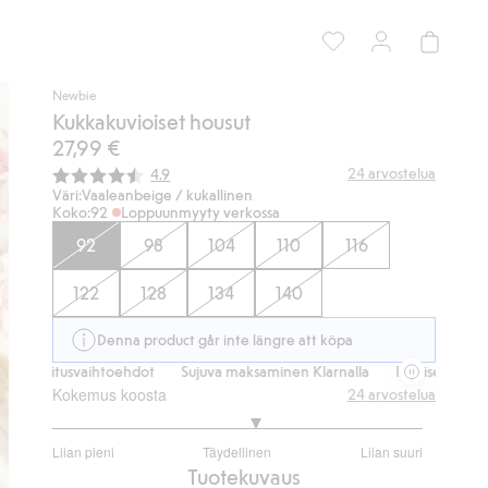
Newbie
Kukkakuvioiset housut
27,99 €
Keskimääräinen luokitus:
24
arvostelua
4.9
Väri:
Vaaleanbeige / kukallinen
Koko:
92
Loppuunmyyty verkossa
92
98
104
110
116
122
128
134
140
Denna product går inte längre att köpa
toimitusvaihtoehdot
Sujuva maksaminen Klarnalla
Ilmaiset toimitusv
Kokemus koosta
24
arvostelua
3.2
Liian pieni
Täydellinen
Liian suuri
/
Perustuu
Tuotekuvaus
5