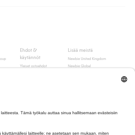
ippumatta ostosummasta.
 myötä hyväksyt Klarnan ehdot.
Ehdot &
Lisää meistä
käytännöt
roup
Newbie United Kingdom
Yleiset ostoehdot
Newbie Global
Tietosuojaseloste
Affiliate
t
Evästekäytäntö
Opiskelija-alennus
Ehdot #YesKappahl
#YesNewbie