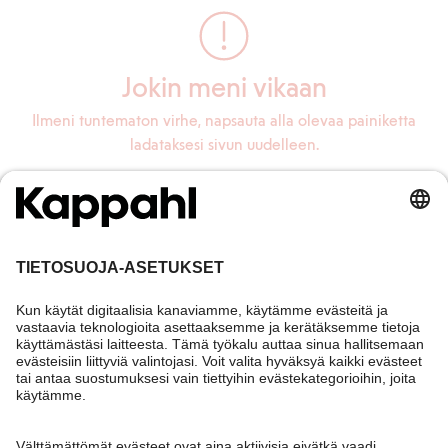
Jokin meni vikaan
Ilmeni tuntematon virhe, napsauta alla olevaa painiketta
ladataksesi sivun uudelleen.
Lataa sivu uudelleen