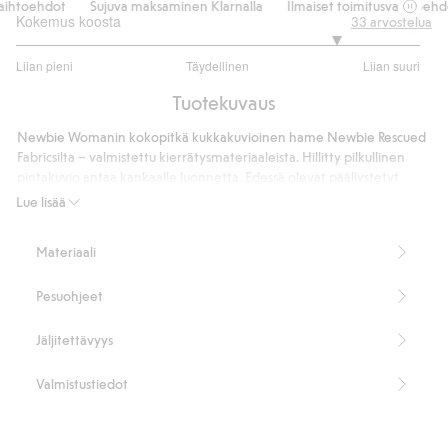
ihtoehdot
Sujuva maksaminen Klarnalla
Ilmaiset toimitusvaihtoehdo
Kokemus koosta
33
arvostelua
4.185185185185185
Liian pieni
Täydellinen
Liian suuri
/
Perustuu
5
Tuotekuvaus
27
ääneen
Newbie Womanin kokopitkä kukkakuvioinen hame Newbie Rescued
Fabricsilta – valmistettu kierrätysmateriaaleista. Hillitty pilkullinen
pintakuvio antaa kankaalle luonnetta. Edessä olevat päällystetyt
napit ja takana vyötäröllä oleva resorinauha yhdistävät muodon ja
Lue lisää
toiminnallisuuden. Sivutaskut lisäävät käytännöllisyyttä. Monipuolinen
hame ajattomalla ilmeellä.
Materiaali
Hameen pituus: 97,5 cm koossa S.
Koko S vastaa kokoa 36/38.
Pesuohjeet
Pelastamme ylijääneet Newbie-kankaat luodaksemme uusia
vaatteita, joista tulee uusia suosikkeja.
100 % Livaeco by Birla Cellulose™ -viskoosikuitua.
Jäljitettävyys
Tuotenumero
:
494039
Valmistustiedot