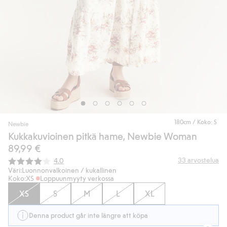
180cm / Koko: S
Newbie
Kukkakuvioinen pitkä hame, Newbie Woman
89,99 €
Keskimääräinen luokitus:
33
arvostelua
4.0
Väri:
Luonnonvalkoinen / kukallinen
Koko:
XS
Loppuunmyyty verkossa
XS
S
M
L
XL
Denna product går inte längre att köpa