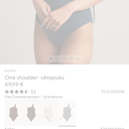
kay/day
One shoulder -uimapuku
49,99 €
Keskimääräinen luokitus:
43
arvostelua
4.3
Väri:
Tummansininen / yksivärinen
Koko:
Kokotaulukko