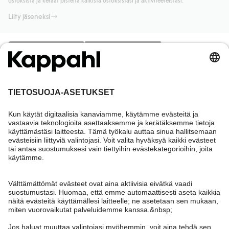
Liity jäseneksi
Tarvitsetko apua?
Asiakaspalvelu
Kappahl Club
Usein kysyttyä
Kirjaudu sisään
Meistä
Tilaus
Kappahl Club
Tietoa Kappahl Group
Ehdot & käytännöt
Ota yhteyttä
Jäsenyysehdot
Kestävä kehitys
Yleiset ostoehdot
Lisää meistä