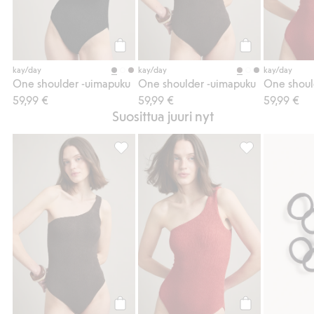
Osta
Osta
kay/day
kay/day
kay/day
One shoulder -uimapuku
One shoulder -uimapuku
One shoul
59,99 €
59,99 €
59,99 €
Suosittua juuri nyt
One shoulder -uimapuku, Lisää suosikkeih
One shoulder -u