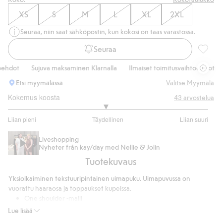
XS
S
M
L
XL
2XL
Seuraa, niin saat sähköpostin, kun kokosi on taas varastossa.
Seuraa
One sho
hdot
Sujuva maksaminen Klarnalla
Ilmaiset toimitusvaihtoehdot
S
Etsi myymälässä
Valitse Myymälä
Kokemus koosta
43
arvostelua
2.941176470588236
Liian pieni
Täydellinen
Liian suuri
/
Perustuu
5
34
Liveshopping
Nyheter från kay/day med Nellie & Jolin
ääneen
Tuotekuvaus
Yksiolkaiminen tekstuuripintainen uimapuku. Uimapuvussa on
vuorattu haaraosa ja toppaukset kupeissa.
One shoulder -malli
Vuorattu haaraosa
Lue lisää
Toppaukset