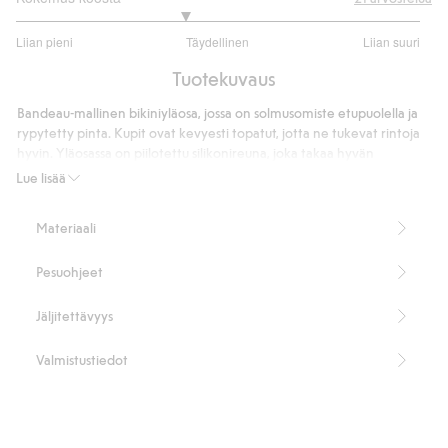
2.666666666666667
Liian pieni
Täydellinen
Liian suuri
/
Perustuu
5
Tuotekuvaus
18
ääneen
Bandeau-mallinen bikiniyläosa, jossa on solmusomiste etupuolella ja
rypytetty pinta. Kupit ovat kevyesti topatut, jotta ne tukevat rintoja
hyvin. Yläosassa on piilotettu silikonireuna, joka takaa hyvän
istuvuuden. Takana ei ole solkikiinnitystä.
Lue lisää
Bandeau-malli
Solmusomiste etupuolella
Materiaali
Rypytetty pinta
Kevyesti topatut kupit
Pesuohjeet
Sisäpuolella on silikonireuna
Takana ei ole solkea
Sisältää 94 % kierrätettyä polyesteriä
Jäljitettävyys
Tuotenumero
:
839415
Kierrätettyä polyesteria sisältävä sekoitekangas
Valmistustiedot