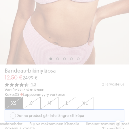
Bandeau-bikiniyläosa
12,50 €
24,99 €
Keskimääräinen luokitus:
21
arvostelua
4.3
Väri:
Pinkki / sktruktuuri
Koko:
XS
Loppuunmyyty verkossa
XS
S
M
L
XL
Denna product går inte längre att köpa
vaihtoehdot
Sujuva maksaminen Klarnalla
Ilmaiset toimitusvaihtoehd
Kokemus koosta
21
arvostelua