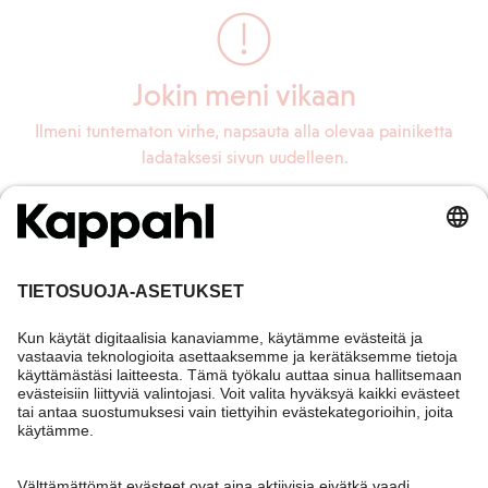
Jokin meni vikaan
Ilmeni tuntematon virhe, napsauta alla olevaa painiketta
ladataksesi sivun uudelleen.
Lataa sivu uudelleen