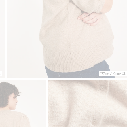
L
177cm / Koko: XL