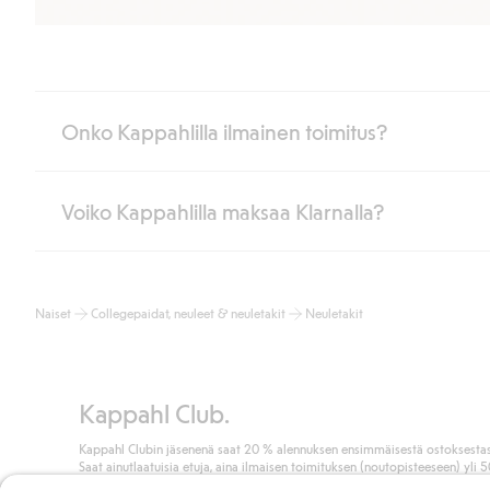
Onko Kappahlilla ilmainen toimitus?
Voiko Kappahlilla maksaa Klarnalla?
Jos olet Kappahl Clubin jäsen, saat aina ilmaisen toimituksen myymä
poistuvat automaattisesti, kun olet kirjautunut sisään ja tunnistaut
Muussa tapauksessa toimitus maksaa 4,99 € PostNordin noutopistee
Kyllä. Yhteistyössä Klarnan kanssa tarjoamme sujuvat maksutavat,
Lue lisää
Naiset
Collegepaidat, neuleet & neuletakit
Neuletakit
Klikkaamalla “Maksa tilaus” hyväksyt Kappahlin yleiset ehdot.
Lisä
Lue lisää
Kappahl Club.
Kappahl Clubin jäsenenä saat 20 % alennuksen ensimmäisestä ostoksestas
Saat ainutlaatuisia etuja, aina ilmaisen toimituksen (noutopisteeseen) yli 
euron ostoksista ja keräät pisteitä kaikista ostoksistasi ja aktiviteeteistasi.