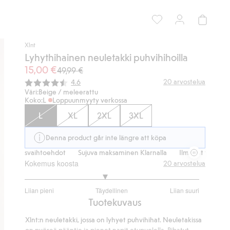
Xlnt
Lyhythihainen neuletakki puhvihihoilla
15,00 €
49,99 €
Keskimääräinen luokitus:
20
arvostelua
4.6
Väri:
Beige / meleerattu
Koko:
L
Loppuunmyyty verkossa
L
XL
2XL
3XL
Denna product går inte längre att köpa
tusvaihtoehdot
Sujuva maksaminen Klarnalla
Ilmaiset toimitusvaiht
Kokemus koosta
20
arvostelua
2.846153846153846
Liian pieni
Täydellinen
Liian suuri
/
Perustuu
Tuotekuvaus
5
13
Xlnt:n neuletakki, jossa on lyhyet puhvihihat. Neuletakissa
ääneen
on pyöreä pääntie ja pienet napit etupuolella. Ribatut