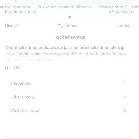
itusvaihtoehdot
Sujuva maksaminen Klarnalla
Ilmaiset toimitusvaiht
Kokemus koosta
88
arvostelua
3.057971014492753
Liian pieni
Täydellinen
Liian suuri
/
Perustuu
5
Tuotekuvaus
69
ääneen
Ohutneuloksinen poolopusero, jossa on tasaneuloksinen pinta ja
ribattu poolokaulus. Puserossa on pitkät hihat, vartalonmyötäinen
istuvuus ja normaali pituus.
Pituus 60 cm koossa S
Lue lisää
Sisältää 77 % LENZING™ ECOVERO™ -viskoosikuitua.
Tuotenumero
:
490771
Pesuohjeet
Jäljitettävyys
Valmistustiedot