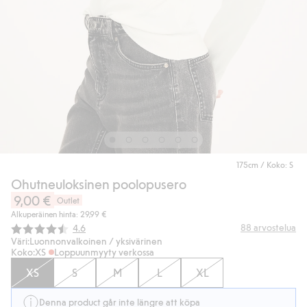
175cm / Koko: S
Ohutneuloksinen poolopusero
9,00 €
Outlet
Alkuperäinen hinta: 29,99 €
Keskimääräinen luokitus:
88
arvostelua
4.6
Väri:
Luonnonvalkoinen / yksivärinen
Koko:
XS
Loppuunmyyty verkossa
XS
S
M
L
XL
Denna product går inte längre att köpa