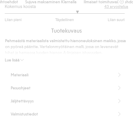
ihtoehdot
Sujuva maksaminen Klarnalla
Ilmaiset toimitusvaihtoehdot
Kokemus koosta
43
arvostelua
3.421052631578947
Liian pieni
Täydellinen
Liian suuri
/
Perustuu
5
Tuotekuvaus
38
ääneen
Pehmeästä materiaalista valmistettu hienoneuloksinen mekko, jossa
on pyöreä pääntie. Vartalonmyötäinen malli, jossa on levenevät
hihat ja hameosa luoden hienon A-linjaisen istuvuuden.
Pyöreä pääntie
Lue lisää
Levenevät hihat
Levenevä alaosa
Materiaali
Pituus 120 cm koossa S.
Sisältää 70 % LENZING™ ECOVERO™ -kuitua.
Pesuohjeet
Tuotenumero
:
496430
LENZING™ ECOVERO™ Blend
Jäljitettävyys
Valmistustiedot