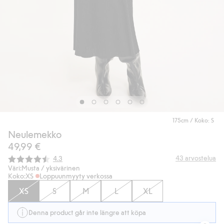
175cm / Koko: S
Neulemekko
49,99 €
Keskimääräinen luokitus:
43
arvostelua
4.3
Väri:
Musta / yksivärinen
Koko:
XS
Loppuunmyyty verkossa
XS
S
M
L
XL
Denna product går inte längre att köpa