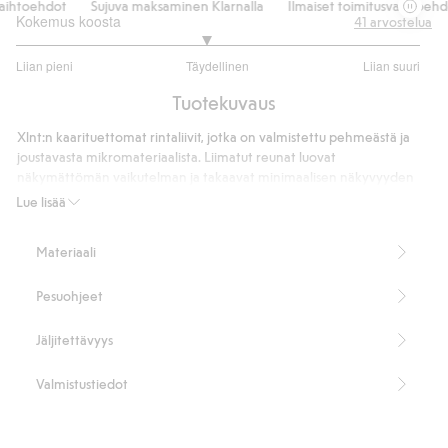
ihtoehdot
Sujuva maksaminen Klarnalla
Ilmaiset toimitusvaihtoehdot
Kokemus koosta
41
arvostelua
2.875
Liian pieni
Täydellinen
Liian suuri
/
Perustuu
5
Tuotekuvaus
32
ääneen
Xlnt:n kaarituettomat rintaliivit, jotka on valmistettu pehmeästä ja
joustavasta mikromateriaalista. Liimatut reunat luovat
näkymättömän vaikutelman ja takaavat minimaalisen näkyvyyden
vaatteiden alla. Rintaliiveissä on leveät säädettävät olkaimet, jotka
Lue lisää
antavat hyvän tuen, sekä irrotettavat toppaukset ja kolmen rivin
hakaskiinnitys, ja ne ovat leveämmät selän kohdalta.
Materiaali
Soft-rintaliivit
Ei kaaritukia
Pesuohjeet
Liimatut reunat
Leveät, säädettävät olkaimet
Irrotettavat toppaukset
Jäljitettävyys
Saumaton
Kolmirivinen hakaskiinnitys
Valmistustiedot
Leveämmät selän kohdalta
60 % kierrätettyä polyamidia.
Tuotenumero
:
526889