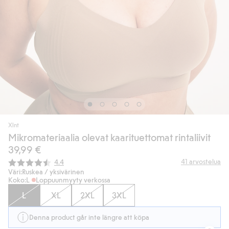
Xlnt
Mikromateriaalia olevat kaarituettomat rintaliivit
39,99 €
Keskimääräinen luokitus:
41
arvostelua
4.4
Väri:
Ruskea / yksivärinen
Koko:
L
Loppuunmyyty verkossa
L
XL
2XL
3XL
Denna product går inte längre att köpa