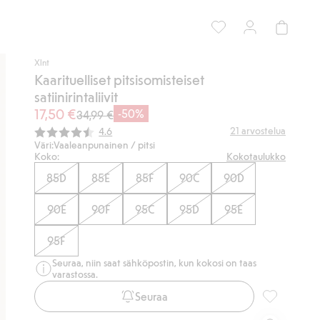
Xlnt
Kaarituelliset pitsisomisteiset
satiinirintaliivit
17,50 €
-50%
34,99 €
Keskimääräinen luokitus:
21
arvostelua
4.6
Väri:
Vaaleanpunainen / pitsi
Koko:
Kokotaulukko
85D
85E
85F
90C
90D
90E
90F
95C
95D
95E
95F
Seuraa, niin saat sähköpostin, kun kokosi on taas
varastossa.
Seuraa
Kaarituellise