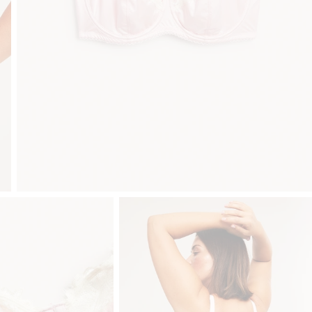
Sujuva maksaminen Klarnalla
Ilmaiset toimitusvaiht