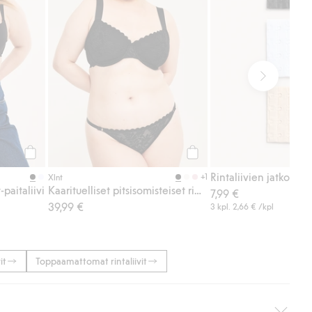
Osta
Osta
+1
Xlnt
paitaliivi
Kaarituelliset pitsisomisteiset rintaliivit
7,99 €
39,99 €
3 kpl.
2,66 €
/kpl
it
Toppaamattomat rintaliivit