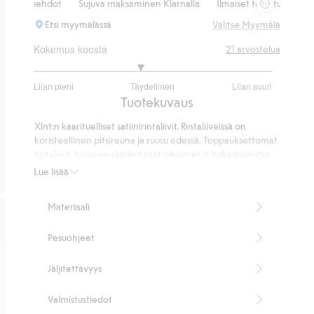
oehdot
Sujuva maksaminen Klarnalla
Ilmaiset toimitusvaihtoehdot
Etsi myymälässä
Valitse Myymälä
Kokemus koosta
21
arvostelua
2.789473684210526
Liian pieni
Täydellinen
Liian suuri
/
Perustuu
Tuotekuvaus
5
19
Xlnt:n kaarituelliset satiinirintaliivit. Rintaliiveissä on
ääneen
koristeellinen pitsireuna ja ruusu edessä. Toppauksettomat
rintaliivit, joissa on säädettävät olkaimet ja hakaskiinnitys.
Kaarituet
Lue lisää
Ilman toppauksia
Hakaskiinnitys
Materiaali
Sisältää 70 % kierrätettyä polyamidia.
Tuotenumero
:
510594
Pesuohjeet
Kierrätettyä polyamidia sisältävä sekoitekangas
Jäljitettävyys
Valmistustiedot