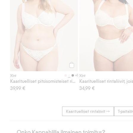
Osta
+1
Xlnt
Xlnt
Kaarituelliset pitsisomisteiset rintaliivit
39,99 €
34,99 €
Kaarituelliset rintaliivit
T-paitalii
Onko Kappahlilla ilmainen toimitus?