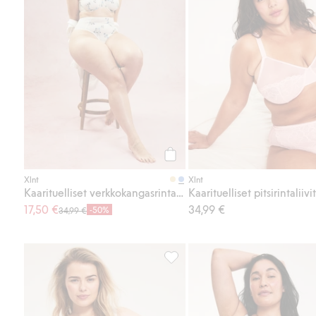
Osta
Xlnt
Xlnt
Kaarituelliset verkkokangasrintaliivit brodeerauksella
Kaarituelliset pitsirintaliivit
17,50 €
34,99 €
-50%
34,99 €
Kaarituelliset pitsisomisteiset rin