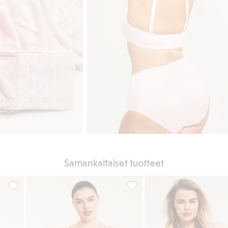
Samankaltaiset tuotteet
iivit brodeerauksella, Lisää suosikkeihin
Kaarituelliset pitsirintaliivit, Lisää suosikkeihin
Kaarituelliset verkkokangasrin