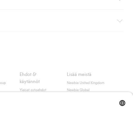
i pakettiautomaattiin (ei koske kotiinkuljetusta). Toimituskulut
ippumatta ostosummasta.
 myötä hyväksyt Klarnan ehdot.
Ehdot &
Lisää meistä
käytännöt
roup
Newbie United Kingdom
Yleiset ostoehdot
Newbie Global
Tietosuojaseloste
Affiliate
t
Evästekäytäntö
Opiskelija-alennus
Ehdot #YesKappahl
#YesNewbie