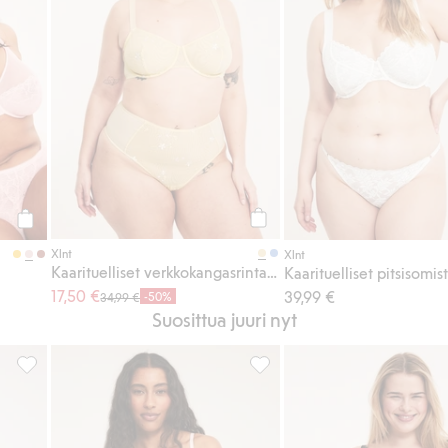
Osta
Osta
Xlnt
Xlnt
Kaarituelliset verkkokangasrintaliivit brodeerauksella
17,50 €
39,99 €
-50%
34,99 €
Suosittua juuri nyt
taliivit, Lisää suosikkeihin
Kaarituelliset rintaliivit, joissa on pitsiä, Lisää suosikkeihin
Brasilialaismalliset pitsipikku