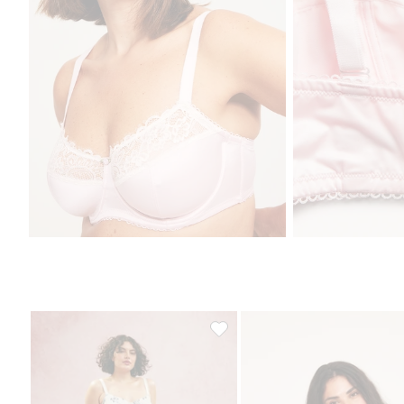
Kaarituelliset verkkokangasrintal