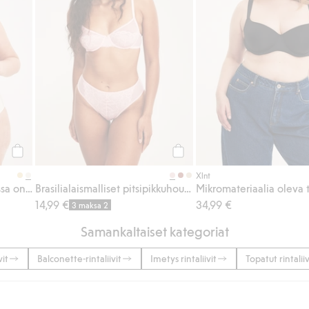
Osta
Osta
Xlnt
Kaarituelliset rintaliivit, joissa on pitsiä
Brasilialaismalliset pitsipikkuhousut
Mikromateriaalia oleva t-
14,99 €
34,99 €
3 maksa 2
Samankaltaiset kategoriat
vit
Balconette-rintaliivit
Imetys rintaliivit
Topatut rintaliiv