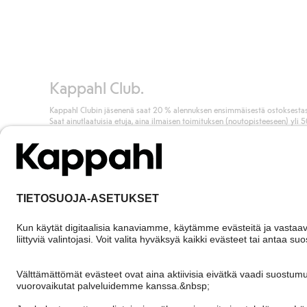
Kappahl Club.
Kappahl Clubin jäsenenä saat 20 % alennuksen ensimmäisestä ostoksestas
Saat ainutlaatuisia etuja, aina ilmaisen toimituksen (noutopisteeseen) yli 
euron ostoksista ja keräät pisteitä kaikista ostoksistasi ja aktiviteeteistasi.
Liity jäseneksi
Finland
Vaihda maata