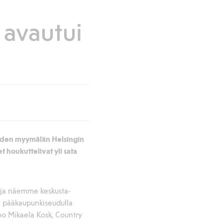
 avautui
uuden myymälän Helsingin
 houkuttelivat yli sata
, ja näemme keskusta-
 pääkaupunkiseudulla
oo Mikaela Kosk, Country