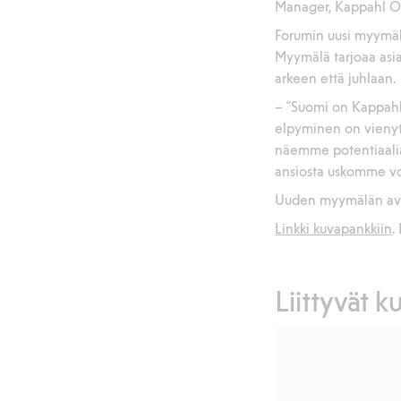
Manager, Kappahl O
Forumin uusi myymäl
Myymälä tarjoaa asiak
arkeen että juhlaan.
– ”Suomi on Kappahl
elpyminen on vienyt
näemme potentiaalia
ansiosta uskomme voi
Uuden myymälän avaj
Linkki kuvapankkiin
.
Liittyvät k