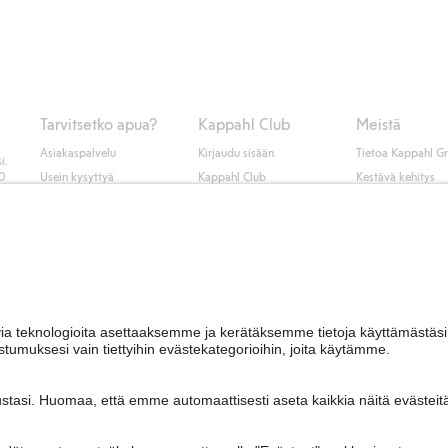
Tarvitsetko apua?
Kappahl Club
Meistä
Asiakaspalvelu
Kirjaudu sisään
Tietoa Kappahl G
i.
50
Usein kysyttyä
Kappahl Club
Kestävä kehitys
Tilaus
Jäsenyysehdot
Tule meille töihin
Ota yhteyttä
Lehdistö & uutise
Hae myymälä
Saavutettavuus
Tarkista lahjakortin
saldo
Personal styling
Peru ostoksesi