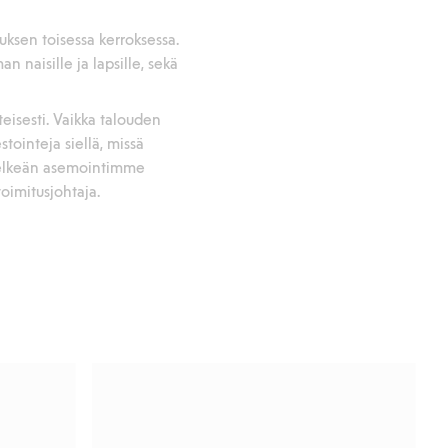
ksen toisessa kerroksessa.
 naisille ja lapsille, sekä
isesti. Vaikka talouden
ointeja siellä, missä
 selkeän asemointimme
oimitusjohtaja.