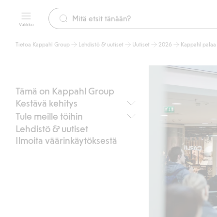
Valikko
Tietoa Kappahl Group
Lehdistö & uutiset
Uutiset
2026
Kappahl palaa 
Tämä on Kappahl Group
Kestävä kehitys
Tule meille töihin
Kestävyystavoitteemme
Lehdistö & uutiset
Ilmasto & ympäristö
Avoimet työpaikat
Sosiaalinen kestävyys
Ilmoita väärinkäytöksestä
Työskentele myymälöissämme
Toimittajat & tehtaat
Työskentele Kappahl Groupissa
Kumppanuudet & yhteistyö
Kulttuuri ja arvot
Tukea MLL:lle ja lapsille
Harjoittelu ja lopputyö
Kestävyysraportit