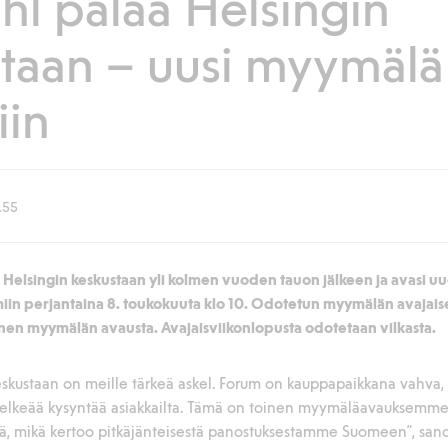
l palaa Helsingin
taan – uusi myymälä
iin
.55
 Helsingin keskustaan yli kolmen vuoden tauon jälkeen ja avasi 
n perjantaina 8. toukokuuta klo 10. Odotetun myymälän avajaiset
nnen myymälän avausta. Avajaisviikonlopusta odotetaan vilkasta
.
eskustaan on meille tärkeä askel. Forum on kauppapaikkana vahva
elkeää kysyntää asiakkailta. Tämä on toinen myymäläavauksemme
lä, mikä kertoo pitkäjänteisestä panostuksestamme Suomeen”, san