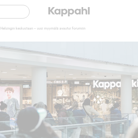
Helsingin keskustaan – uusi myymälä avautui Forumiin