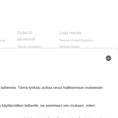
Ehdot &
Lisää meistä
käytännöt
roup
Newbie United Kingdom
Yleiset ostoehdot
Newbie Global
Tietosuojaseloste
Affiliate
t
Evästekäytäntö
Opiskelija-alennus
Ehdot #YesKappahl
#YesNewbie