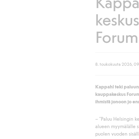
Kappah
keskus
Forum
8. toukokuuta 2026, 09
Kappahl teki paluun
kauppakeskus Forumii
ihmistä jonoon jo e
– “Paluu Helsingin k
alueen myymälälle s
puolen vuoden sisäl