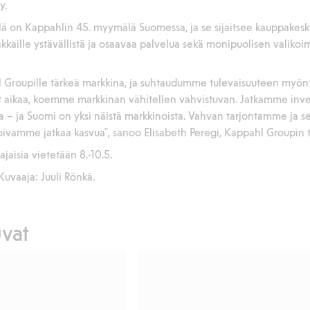
y.
ä on Kappahlin 45. myymälä Suomessa, ja se sijaitsee kauppakesku
kaille ystävällistä ja osaavaa palvelua sekä monipuolisen valikoiman
 Groupille tärkeä markkina, ja suhtaudumme tulevaisuuteen myönte
 aikaa, koemme markkinan vähitellen vahvistuvan. Jatkamme invest
 – ja Suomi on yksi näistä markkinoista. Vahvan tarjontamme ja
vamme jatkaa kasvua”, sanoo Elisabeth Peregi, Kappahl Groupin t
aisia vietetään 8.-10.5.
 Kuvaaja: Juuli Rönkä.
uvat