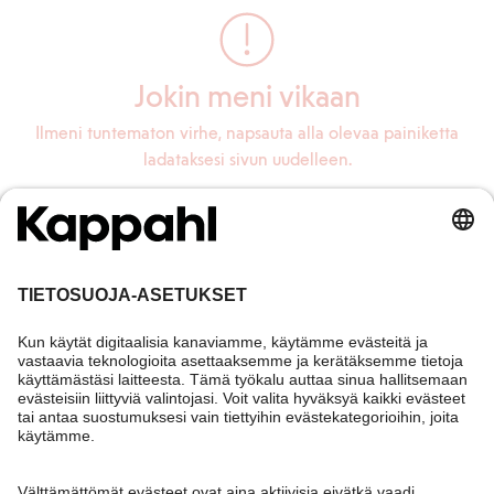
Jokin meni vikaan
Ilmeni tuntematon virhe, napsauta alla olevaa painiketta
ladataksesi sivun uudelleen.
Lataa sivu uudelleen