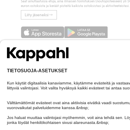
Saat ainutlaatuisia etuja, aina ilmaisen toimituksen (noutopisteeseen) yli 
euron ostoksista ja keräät pisteitä kaikista ostoksistasi ja aktiviteeteistasi.
Liity jäseneksi
Finland
Vaihda maata
Cookies