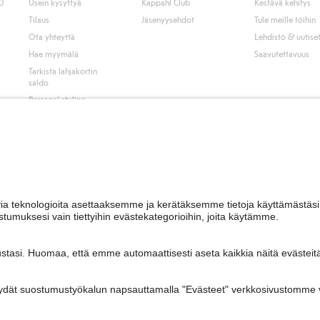
50
Usein kysyttyä
Kappahl Club
Kestävä kehitys
Tilaus
Jäsenyysehdot
Tule meille töihin
Ota yhteyttä
Lehdistö & uutise
Hae myymälä
Saavutettavuus
Tarkista lahjakortin
saldo
Personal styling
Peru ostoksesi