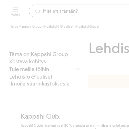
Valikko
Tietoa Kappahl Group
Lehdistö & uutiset
Lehdistökuvat
Lehdis
Tämä on Kappahl Group
Kestävä kehitys
Tule meille töihin
Kestävyystavoitteemme
Lehdistö & uutiset
Ilmasto & ympäristö
Avoimet työpaikat
Sosiaalinen kestävyys
Ilmoita väärinkäytöksestä
Työskentele myymälöissämme
Toimittajat & tehtaat
Työskentele Kappahl Groupissa
Kumppanuudet & yhteistyö
Kulttuuri ja arvot
Tukea MLL:lle ja lapsille
Harjoittelu ja lopputyö
Kestävyysraportit
Kappahl Club.
Kappahl Clubin jäsenenä saat 20 % alennuksen ensimmäisestä ostoksestas