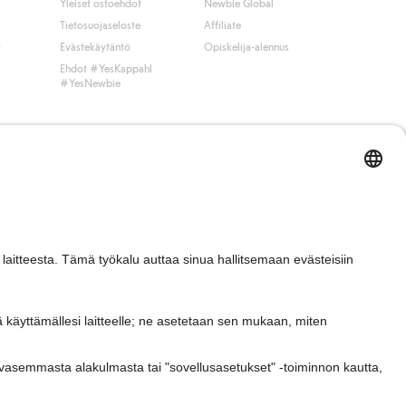
Yleiset ostoehdot
Newbie Global
Tietosuojaseloste
Affiliate
t
Evästekäytäntö
Opiskelija-alennus
Ehdot #YesKappahl
#YesNewbie