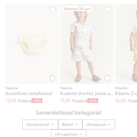
Kokoihin 140 asti
Kuviolliset uimahousut, Lisää suosikkeihin
Kudotut shortsit
Osta
Osta
Newbie
Newbie
Newbie
Kuviolliset uimahousut
Kudotut shortsit, joissa on mansikkakuvio
Ribattu 2-
13,99 €
17,49 €
15,00 €
-30%
-30%
19,99 €
24,99 €
29,
Samankaltaiset kategoriat
Uimashortsit
Bikinit
Uimapuvut
UV-vaatteet