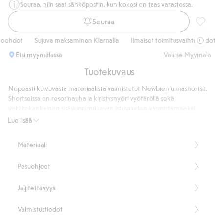
Seuraa, niin saat sähköpostin, kun kokosi on taas varastossa.
Seuraa
Kuvioll
oehdot
Sujuva maksaminen Klarnalla
Ilmaiset toimitusvaihtoehdot
Etsi myymälässä
Valitse Myymälä
Tuotekuvaus
Nopeasti kuivuvasta materiaalista valmistetut Newbien uimashortsit.
Shortseissa on resorinauha ja kiristysnyöri vyötäröllä sekä
verkkokankainen sisävuori mukavan istuvuuden varmistamiseksi.
Söpö ja kesäinen hedelmä- ja marjakuviointi. Ihanteelliset leikkeihin
Lue lisää
ja uimiseen aurinkoisina päivinä.
Nopeasti kuivuvaa materiaalia.
Materiaali
Nauhakuja vyötäröllä.
Verkkokankainen sisävuori.
Pesuohjeet
Kesäinen hedelmäkuviointi.
Sisältää 100 % kierrätettyä polyesteriä.
Tuotenumero
:
900316
Jäljitettävyys
Kierrätetty polyesteri
Valmistustiedot