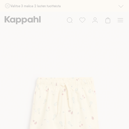
Valitse 3 maksa 2 lasten tuotteista
Ei Newbie. Ostaessasi 2 tuotetta tai enemmän. Voimassa 3-16.8. asti
myymälässä ja verkossa. Ei voi yhdistää muihin alennuksiin tai tarjouksiin.
Osta nyt