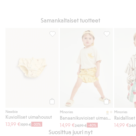
Samankaltaiset tuotteet
Kuviolliset uimahousut, Lisää suosikkeihin
Banaanikuvioiset
Osta
Osta
Newbie
Minories
Minories
Kuviolliset uimahousut
Banaanikuvioiset uimashortsit
13,99 €
-30%
14,99 €
14,99 €
19,99 €
-40%
24,99 €
24,
Suosittua juuri nyt