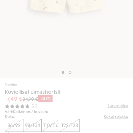
Newbie
Kuviolliset uimashortsit
17,49 €
-30%
24,99 €
Keskimääräinen luokitus:
1
arvostelua
5.0
Väri:
Keltainen / kuvioitu
Koko:
Kokotaulukko
86/92
98/104
110/116
122/128