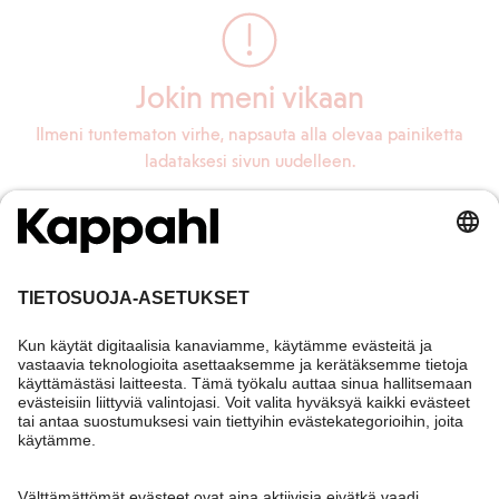
Jokin meni vikaan
Ilmeni tuntematon virhe, napsauta alla olevaa painiketta
ladataksesi sivun uudelleen.
Lataa sivu uudelleen