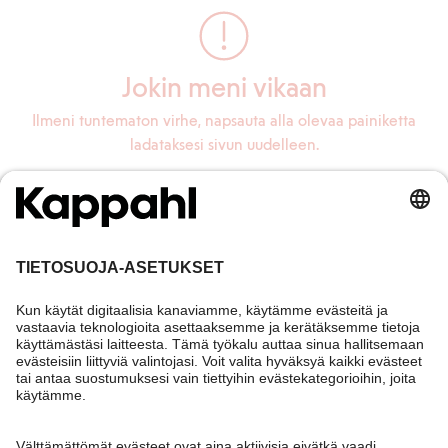
Jokin meni vikaan
Ilmeni tuntematon virhe, napsauta alla olevaa painiketta
ladataksesi sivun uudelleen.
Lataa sivu uudelleen