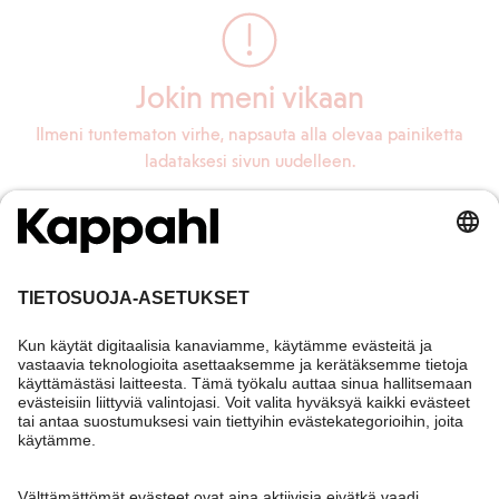
Jokin meni vikaan
Ilmeni tuntematon virhe, napsauta alla olevaa painiketta
ladataksesi sivun uudelleen.
Lataa sivu uudelleen