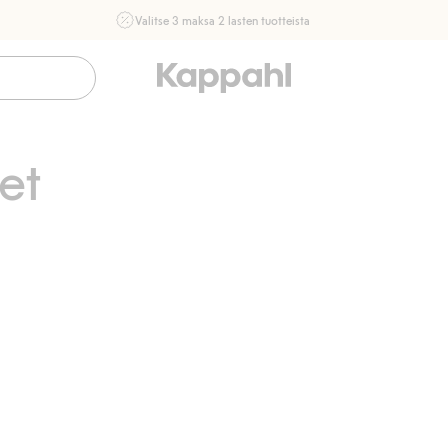
Valitse 3 maksa 2 lasten tuotteista
Ei Newbie. Ostaessasi 2 tuotetta tai enemmän. Voimassa 3-
16.8. asti myymälässä ja verkossa. Ei voi yhdistää muihin
alennuksiin tai tarjouksiin.
Osta nyt
et
evat housut, Lisää suosikkeihin