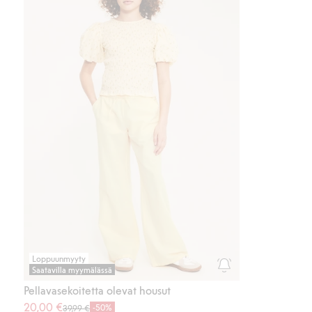
Loppuunmyyty
Saatavilla myymälässä
Pellavasekoitetta olevat housut
20,00 €
-50%
39,99 €