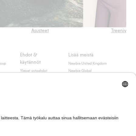
Asusteet
Treenivaatt
Ehdot &
Lisää meistä
käytännöt
roup
Newbie United Kingdom
Yleiset ostoehdot
Newbie Global
Tietosuojaseloste
Affiliate
t
Evästekäytäntö
Opiskelija-alennus
Ehdot #YesKappahl
#YesNewbie