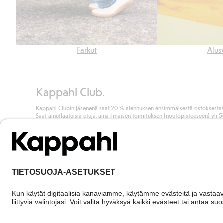
Farkut
Alus
Kappahl Club.
Kappahl Clubin jäsenenä saat 20 % alennuksen ensimmäisestä ostoksestas
Saat ainutlaatuisia etuja, aina ilmaisen toimituksen (noutopisteeseen) yli 
euron ostoksista ja keräät pisteitä kaikista ostoksistasi ja aktiviteeteistasi.
Liity jäseneksi