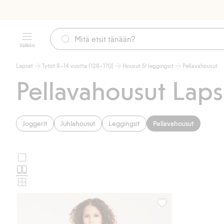
Valikko
Lapset
Tytöt 8–14 vuotta (128–170)
Housut & leggingsit
Pellavahousut
Pellavahousut Laps
Joggerit
Juhlahousut
Leggingsit
Pellavahousut
Suuret
Valitse
kuvat
Normaalit
tuotekortin
kuvat
Pienet
asettelu
kuvat
Pellavasekoitetta ol