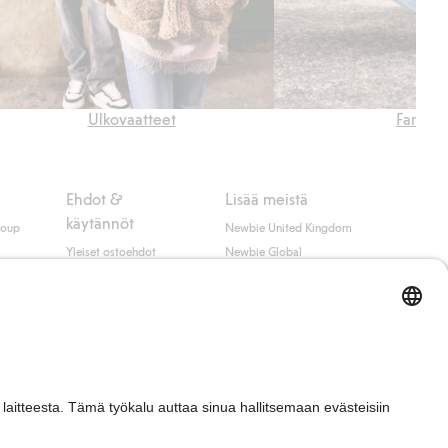
Ulkovaatteet
Farkut
Ehdot &
Lisää meistä
käytännöt
roup
Newbie United Kingdom
Yleiset ostoehdot
Newbie Global
Tietosuojaseloste
Affiliate
t
Evästekäytäntö
Opiskelija-alennus
Ehdot #YesKappahl
#YesNewbie