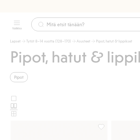
Valikko
Lapset
Tytöt 8–14 vuotta (128–170)
Asusteet
Pipot, hatut & lippikset
Pipot, hatut & lipp
Pipot
Suuret
Valitse
kuvat
Normaalit
tuotekortin
kuvat
Pienet
asettelu
kuvat
Kaxs-pipo, Lisää suo