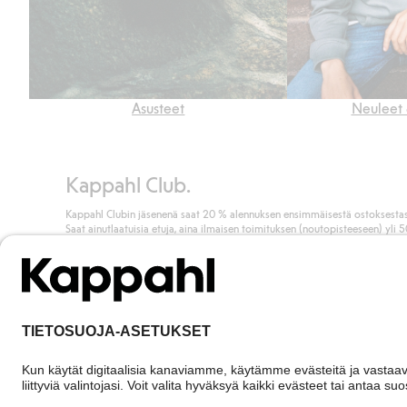
Asusteet
Neuleet 
Kappahl Club.
Kappahl Clubin jäsenenä saat 20 % alennuksen ensimmäisestä ostoksestas
Saat ainutlaatuisia etuja, aina ilmaisen toimituksen (noutopisteeseen) yli 
euron ostoksista ja keräät pisteitä kaikista ostoksistasi ja aktiviteeteistasi.
Liity jäseneksi