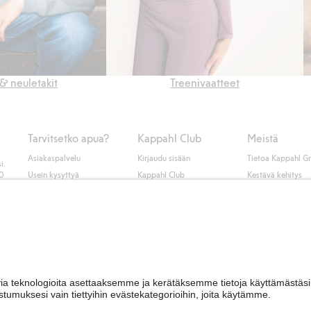
& neuletakit
Treenivaatteet
Tarvitsetko apua?
Kappahl Club
Meistä
Asiakaspalvelu
Kirjaudu sisään
Tietoa Kappahl G
i.
50
Usein kysyttyä
Kappahl Club
Kestävä kehitys
Tilaus
Jäsenyysehdot
Tule meille töihin
Ota yhteyttä
Lehdistö & uutise
Hae myymälä
Saavutettavuus
Tarkista lahjakortin
saldo
Personal styling
Peru ostoksesi