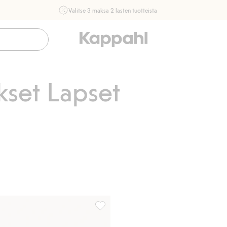
Valitse 3 maksa 2 lasten tuotteista
Ei Newbie. Ostaessasi 2 tuotetta tai enemmän. Voimassa 3-
16.8. asti myymälässä ja verkossa. Ei voi yhdistää muihin
alennuksiin tai tarjouksiin.
Osta nyt
ikset Lapset
sikkeihin
Kaxs-pipo, Lisää suosikkeihin