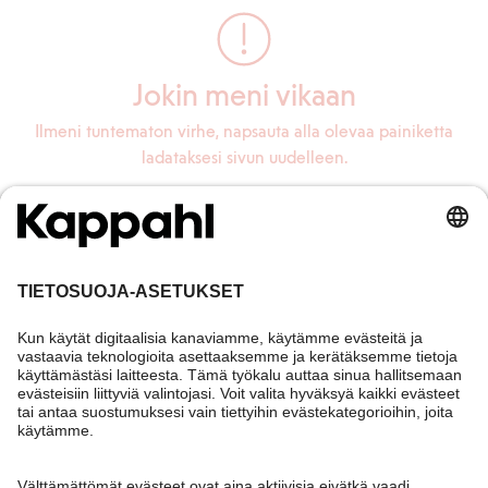
Jokin meni vikaan
Ilmeni tuntematon virhe, napsauta alla olevaa painiketta
ladataksesi sivun uudelleen.
Lataa sivu uudelleen