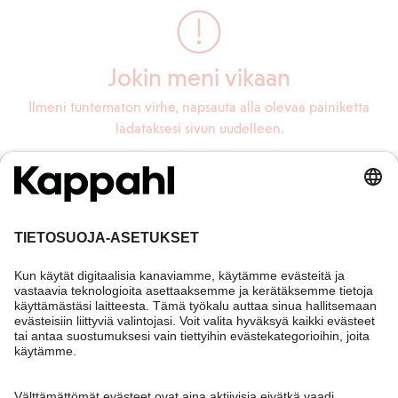
Jokin meni vikaan
Ilmeni tuntematon virhe, napsauta alla olevaa painiketta
ladataksesi sivun uudelleen.
Lataa sivu uudelleen