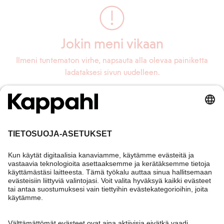
Jokin meni vikaan
Ilmeni tuntematon virhe, napsauta alla olevaa painiketta
ladataksesi sivun uudelleen.
Lataa sivu uudelleen