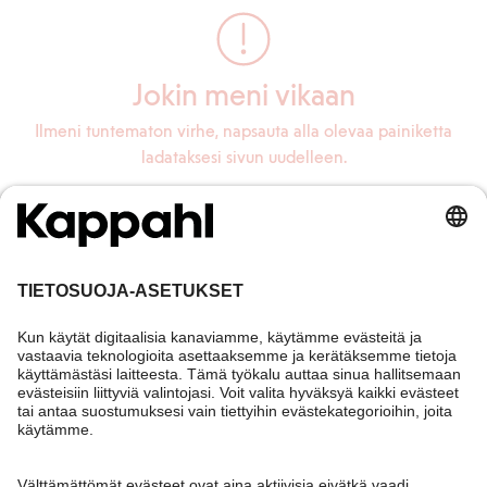
Jokin meni vikaan
Ilmeni tuntematon virhe, napsauta alla olevaa painiketta
ladataksesi sivun uudelleen.
Lataa sivu uudelleen