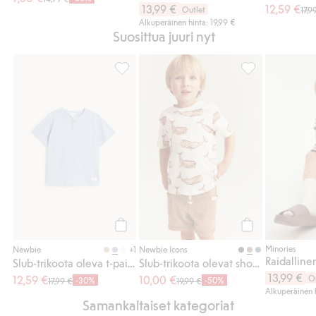
13,99 €
12,59 €
Outlet
17,9
Alkuperäinen hinta: 19,99 €
Suosittua juuri nyt
Slub-trikoota oleva t-paita taskulla, Lisää s
Slub-trikoota ole
Osta
Osta
Minories
+1
Newbie
Newbie Icons
Raidalline
Slub-trikoota oleva t-paita taskulla
Slub-trikoota olevat shortsit
13,99 €
12,59 €
10,00 €
O
-30%
-50%
17,99 €
19,99 €
Alkuperäinen h
Samankaltaiset kategoriat