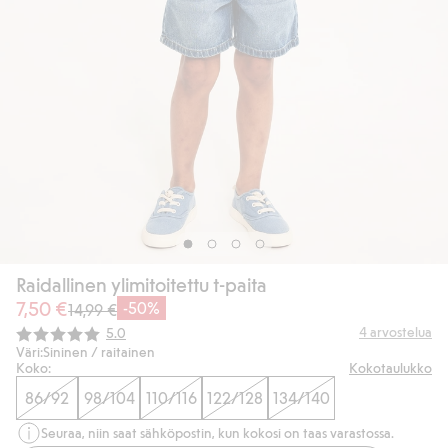
Raidallinen ylimitoitettu t-paita
7,50 €
-50%
14,99 €
Keskimääräinen luokitus:
4
arvostelua
5.0
Väri:
Sininen / raitainen
Koko:
Kokotaulukko
86/92
98/104
110/116
122/128
134/140
Seuraa, niin saat sähköpostin, kun kokosi on taas varastossa.