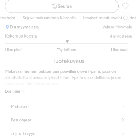
Seuraa
Raidall
oehdot
Sujuva maksaminen Klarnalla
Ilmaiset toimitusvaihtoehdot
Etsi myymälässä
Valitse Myymälä
Kokemus koosta
4
arvostelua
3
Liian pieni
Täydellinen
Liian suuri
/
Perustuu
5
Tuotekuvaus
4
ääneen
Mukavaa, hieman paksumpaa puuvillaa oleva t-paita, jossa on
ylimitoitettu istuvuus ja lyhyet hihat. T-paita on raidallinen, ja sen
rinnassa on pieni brodeeraus.
Tuotenumero
:
910471
Lue lisää
Materiaali
Pesuohjeet
Jäljitettävyys