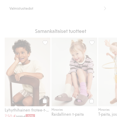
Valmistustiedot
Samankaltaiset tuotteet
Lyhythihainen frotee-t-paita, Lisää suosikk
Raidallinen t-pa
Osta
Osta
Lyhythihainen frotee-t-paita
Minories
Minories
Raidallinen t-paita
7,50 €
-50%
14,99 €