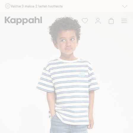
Valitse 3 maksa 2 lasten tuotteista
Ei Newbie. Ostaessasi 2 tuotetta tai enemmän. Voimassa 3-16.8. asti
myymälässä ja verkossa. Ei voi yhdistää muihin alennuksiin tai tarjouksiin.
Osta nyt