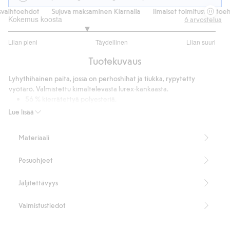
vaihtoehdot
Sujuva maksaminen Klarnalla
Ilmaiset toimitusvaihtoehd
Kokemus koosta
6
arvostelua
2.5
Liian pieni
Täydellinen
Liian suuri
/
Perustuu
5
Tuotekuvaus
4
ääneen
Lyhythihainen paita, jossa on perhoshihat ja tiukka, rypytetty
vyötärö. Valmistettu kimaltelevasta lurex-kankaasta.
56 % kierrätettyä polyesteriä.
Tämä tuote sisältää 27 % LENZING™ ECOVERO™ -kuitua.
Lue lisää
Tuotenumero
:
844209
Materiaali
Pesuohjeet
Jäljitettävyys
Valmistustiedot