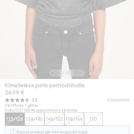
Kimalteleva paita perhoshihoilla
24,99 €
Keskimääräinen luokitus:
6
arvostelua
4.5
Väri:
Musta / glitter
Koko:
122/128
Loppuunmyyty verkossa
122/128
134/140
146/152
158/164
170
Denna product går inte längre att köpa