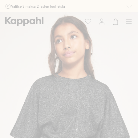
Valitse 3 maksa 2 lasten tuotteista
Ei Newbie. Ostaessasi 2 tuotetta tai enemmän. Voimassa 3-16.8. asti
myymälässä ja verkossa. Ei voi yhdistää muihin alennuksiin tai tarjouksiin.
Osta nyt