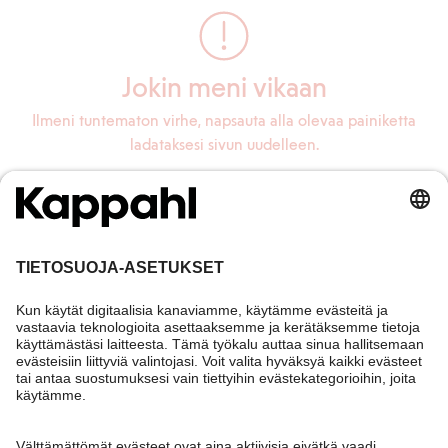
Jokin meni vikaan
Ilmeni tuntematon virhe, napsauta alla olevaa painiketta
ladataksesi sivun uudelleen.
Lataa sivu uudelleen