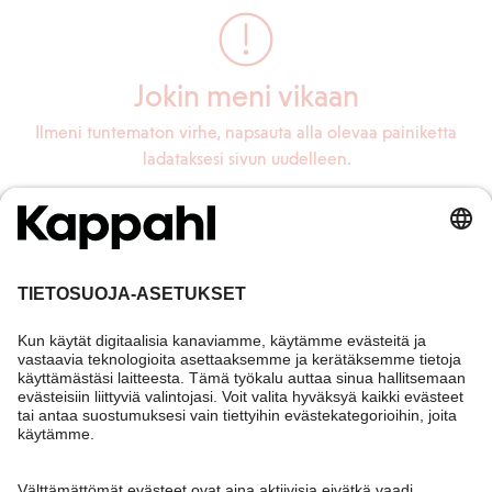
Jokin meni vikaan
Ilmeni tuntematon virhe, napsauta alla olevaa painiketta
ladataksesi sivun uudelleen.
Lataa sivu uudelleen