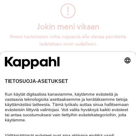
Jokin meni vikaan
Ilmeni tuntematon virhe, napsauta alla olevaa painiketta
ladataksesi sivun uudelleen.
Lataa sivu uudelleen