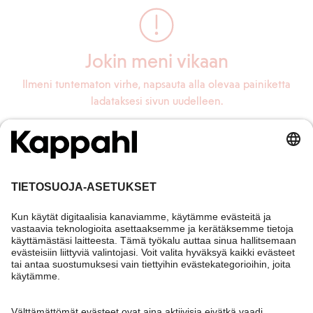
Jokin meni vikaan
Ilmeni tuntematon virhe, napsauta alla olevaa painiketta
ladataksesi sivun uudelleen.
Lataa sivu uudelleen